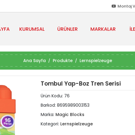
Montaj V
AYFA
KURUMSAL
ÜRÜNLER
MARKALAR
İL
Ana Sayfa
Produkte
Lernspielzeuge
Tombul Yap-Boz Tren Serisi
Ürün Kodu:
76
Barkod:
8695989003153
Marka:
Magic Blocks
Kategori:
Lernspielzeuge