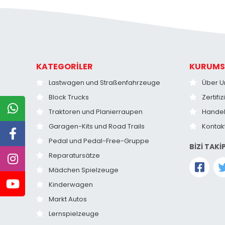
KATEGORİLER
KURUMS
Lastwagen und Straßenfahrzeuge
Über U
Block Trucks
Zertifi
Traktoren und Planierraupen
Hande
Garagen-Kits und Road Trails
Kontak
Pedal und Pedal-Free-Gruppe
BİZİ TAKİ
Reparatursätze
Mädchen Spielzeuge
Kinderwagen
Markt Autos
Lernspielzeuge