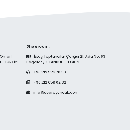
Showroom:
 Ömerli
İstoç Toptancılar Çarşısı 21. Ada No: 63
l - TÜRKİYE
Bağcılar / İSTANBUL - TÜRKİYE
+90 212 526 70 50
+90 212 659 02 32
info@ucaroyuncak.com