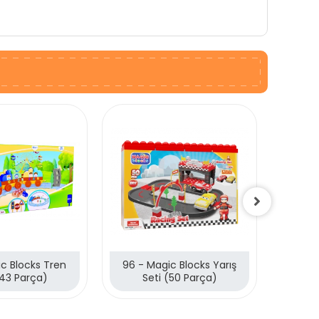
c Blocks Tren
96 - Magic Blocks Yarış
95 - Ma
(43 Parça)
Seti (50 Parça)