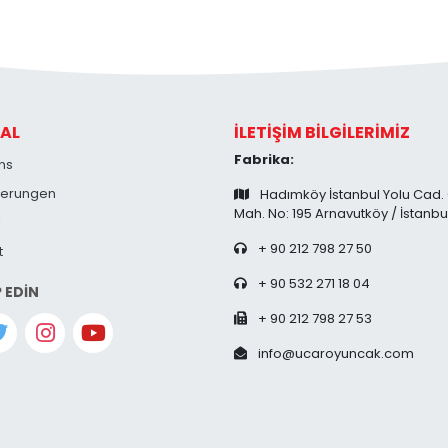
AL
İLETİŞİM BİLGİLERİMİZ
Fabrika:
ns
zierungen
Hadımköy İstanbul Yolu Cad.
Mah. No: 195 Arnavutköy / İstanbu
l
+ 90 212 798 27 50
t
+ 90 532 271 18 04
P EDİN
+ 90 212 798 27 53
info@ucaroyuncak.com