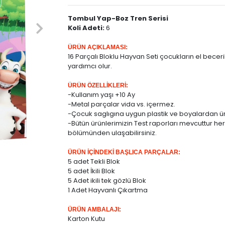
Tombul Yap-Boz Tren Serisi
Koli Adeti:
6
ÜRÜN AÇIKLAMASI:
16 Parçalı Bloklu Hayvan Seti çocukların el becer
yardımcı olur.
ÜRÜN ÖZELLİKLERİ:
-Kullanım yaşı +10 Ay
-Metal parçalar vida vs. içermez.
-Çocuk saglıgına uygun plastik ve boyalardan üre
-Bütün ürünlerimizin Test raporları mevcuttur he
bölümünden ulaşabilirsiniz.
ÜRÜN İÇİNDEKİ BAŞLICA PARÇALAR:
5 adet Tekli Blok
5 adet İkili Blok
5 Adet ikili tek gözlü Blok
1 Adet Hayvanlı Çıkartma
ÜRÜN AMBALAJI:
Karton Kutu