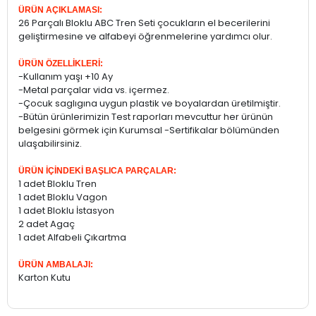
ÜRÜN AÇIKLAMASI:
26 Parçalı Bloklu ABC Tren Seti çocukların el becerilerini
geliştirmesine ve alfabeyi öğrenmelerine yardımcı olur.
ÜRÜN ÖZELLİKLERİ:
-Kullanım yaşı +10 Ay
-Metal parçalar vida vs. içermez.
-Çocuk saglıgına uygun plastik ve boyalardan üretilmiştir.
-Bütün ürünlerimizin Test raporları mevcuttur her ürünün
belgesini görmek için Kurumsal -Sertifikalar bölümünden
ulaşabilirsiniz.
ÜRÜN İÇİNDEKİ BAŞLICA PARÇALAR:
1 adet Bloklu Tren
1 adet Bloklu Vagon
1 adet Bloklu İstasyon
2 adet Agaç
1 adet Alfabeli Çıkartma
ÜRÜN AMBALAJI:
Karton Kutu