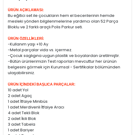
ÜRÜN AÇIKLAMASI:
Bu eğitici set ile çocukların hem el becerilerinin hemde
mesleki yönden bilgilenmelerine yardımcı olan 52 Parça
Bloklu ve 2 farklı araçlı Polis Parkur seti.
ÜRÜN ÖZELLİKLERİ:
-Kullanım yaşı +10 Ay
-Metal parçalar vida vs. içermez.
-Çocuk saglıgına uygun plastik ve boyalardan üretilmiştir.
-Bütün ürünlerimizin Test raporları mevcuttur her ürünün
belgesini görmek için Kurumsal - Sertifikalar bölümünden
ulaşabilirsiniz.
ÜRÜN İÇİNDEKİ BAŞLICA PARÇALAR:
10 adet Yol
2 adet Agaç
1 adet İtfaiye Minibüs
1 adet Merdivenli İtfaiye Aracı
4 adet Tekli Blok
2 adet İkili Blok
3 adet Tabela
1 adet Bariyer