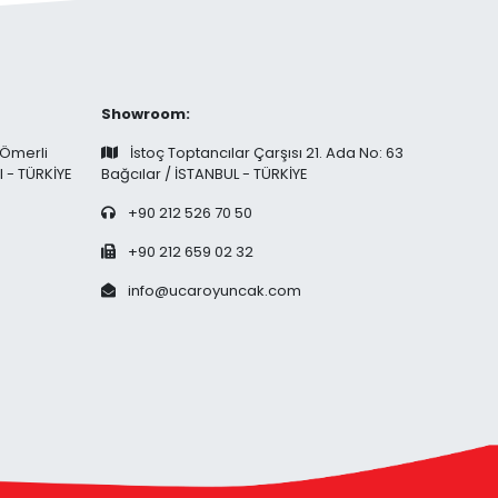
Showroom:
 Ömerli
İstoç Toptancılar Çarşısı 21. Ada No: 63
l - TÜRKİYE
Bağcılar / İSTANBUL - TÜRKİYE
+90 212 526 70 50
+90 212 659 02 32
info@ucaroyuncak.com