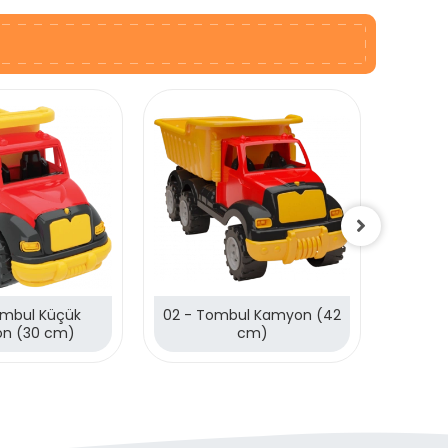
ombul Küçük
02 - Tombul Kamyon (42
01 - 
n (30 cm)
cm)