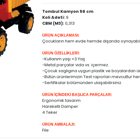
Tombul Kamyon 56 cm
Koli Adeti:
9
CBM (M3):
0,313
ÜRÜN AÇIKLAMASI:
Çocukların hem evde hemde dışarıda oynayabil
ÜRÜN ÖZELLİKLERİ:
-Kullanım yaşı +3 Yaş
-Metal parçalar vida vs. içermez.
-Çocuk saglıgına uygun plastik ve boyalardan üre
-Bütün ürünlerimizin Test raporları mevcuttur h
-Sertifikalar bölümünden ulaşabilirsiniz.
ÜRÜN İÇİNDEKİ BAŞLICA PARÇALAR:
Ergonomik tasarım
Hareketli Damper
4 Teker
ÜRÜN AMBALAJI:
File