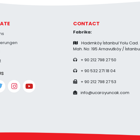
ATE
CONTACT
Fabrika:
ns
zierungen
Hadımköy İstanbul Yolu Cad.
Mah. No: 195 Arnavutköy / İstanbu
l
+ 90 212 798 27 50
t
+ 90 532 271 18 04
US
+ 90 212 798 27 53
info@ucaroyuncak.com