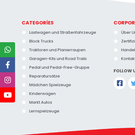
CATEGORİES
CORPOR
Lastwagen und Straßenfahrzeuge
Über U
Block Trucks
Zertifi
Traktoren und Planierraupen
Hande
Garagen-Kits und Road Trails
Kontak
Pedal und Pedal-Free-Gruppe
FOLLOW 
Reparatursätze
Mädchen Spielzeuge
Kinderwagen
Markt Autos
Lernspielzeuge