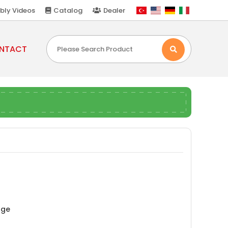
bly Videos
Catalog
Dealer
NTACT
uge