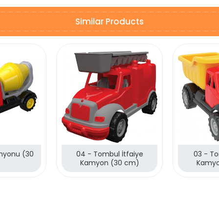
Similar Products
myonu (30
04 - Tombul İtfaiye
03 - T
)
Kamyon (30 cm)
Kamyo