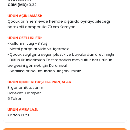
CBM (M3):
0,32
ÜRÜN AÇIKLAMASI:
Çocukların hem evde hemde dışarıda oynayabileceği
hareketli damperi ile 70 cm Kamyon.
ÜRÜN ÖZELLİKLERİ:
-Kullanım yaşı +3 Yaş
-Metal parçalar vida vs. içermez.
-Çocuk saglıgına uygun plastik ve boyalardan üretilmiştir.
-Bütün ürünlerimizin Test raporları mevcuttur her ürünün
belgesini görmek için Kurumsal
-Sertifikalar bölümünden ulaşabilirsiniz.
ÜRÜN İÇİNDEKİ BAŞLICA PARÇALAR:
Ergonomik tasarım
Hareketli Damper
6 Teker
ÜRÜN AMBALAJI:
Karton Kutu