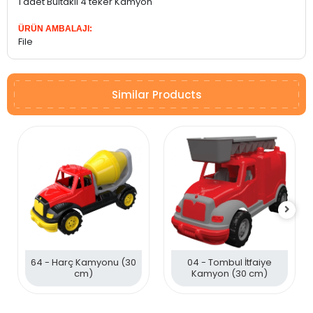
1 adet Bultaklı 4 teker Kamyon
ÜRÜN AMBALAJI:
File
Similar Products
64 - Harç Kamyonu (30
04 - Tombul İtfaiye
cm)
Kamyon (30 cm)