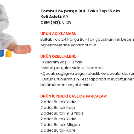
Tombul 24 parça Bul-Taklı Top 15 cm
Koli Adeti:
60
CBM (M3):
0,139
ÜRÜN AÇIKLAMASI:
Bultak Top 24 Parça Bul-Tak çocukların el becerile
öğrenmelerine yardımcı olur.
ÜRÜN ÖZELLİKLERİ:
-Kullanım yaşı 1-3 Yaş
-Metal parçalar vida vs. içermez.
-Çocuk saglıgına uygun plastik ve boyalardan üre
-Bütün ürünlerimizin Test raporları mevcuttur he
bölümünden ulaşabilirsiniz.
ÜRÜN İÇİNDEKİ BAŞLICA PARÇALAR:
2 adet Bultak Yıldız
2 adet Bultak Kalp
2 adet Bultak 9’lu Yıldız
2 adet Bultak Yıldız
2 adet Bultak Altıgen
2 adet Bultak Kare