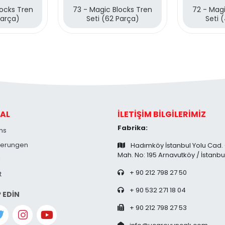
locks Tren
73 - Magic Blocks Tren
72 - Magi
Parça)
Seti (62 Parça)
Seti 
AL
İLETİŞİM BİLGİLERİMİZ
Fabrika:
ns
zierungen
Hadımköy İstanbul Yolu Cad.
Mah. No: 195 Arnavutköy / İstanbu
l
+ 90 212 798 27 50
t
+ 90 532 271 18 04
P EDİN
+ 90 212 798 27 53