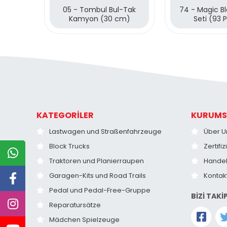
05 - Tombul Bul-Tak
74 - Magic B
Kamyon (30 cm)
Seti (93 
KATEGORİLER
KURUMS
Lastwagen und Straßenfahrzeuge
Über U
Block Trucks
Zertifi
Traktoren und Planierraupen
Hande
Garagen-Kits und Road Trails
Kontak
Pedal und Pedal-Free-Gruppe
BİZİ TAKİ
Reparatursätze
Mädchen Spielzeuge