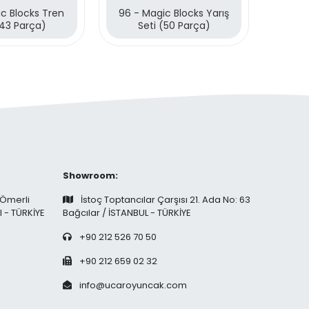
c Blocks Tren
96 - Magic Blocks Yarış
95 - Ma
(43 Parça)
Seti (50 Parça)
Showroom:
 Ömerli
İstoç Toptancılar Çarşısı 21. Ada No: 63
l - TÜRKİYE
Bağcılar / İSTANBUL - TÜRKİYE
+90 212 526 70 50
+90 212 659 02 32
info@ucaroyuncak.com