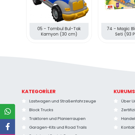
05 - Tombul Bul-Tak
74 - Magic B
Kamyon (30 cm)
Seti (93 
KATEGORİLER
KURUMS
Lastwagen und Straßenfahrzeuge
Über U
Block Trucks
Zertifi
Traktoren und Planierraupen
Hande
Garagen-Kits und Road Trails
Kontak