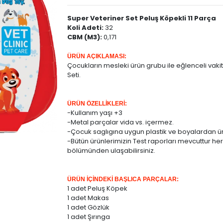
Super Veteriner Set Peluş Köpekli 11 Parça
Koli Adeti:
32
CBM (M3):
0,171
ÜRÜN AÇIKLAMASI:
Çocukların mesleki ürün grubu ile eğlenceli vakit
Seti.
ÜRÜN ÖZELLİKLERİ:
-Kullanım yaşı +3
-Metal parçalar vida vs. içermez.
-Çocuk saglıgına uygun plastik ve boyalardan üre
-Bütün ürünlerimizin Test raporları mevcuttur her
bölümünden ulaşabilirsiniz.
ÜRÜN İÇİNDEKİ BAŞLICA PARÇALAR:
1 adet Peluş Köpek
1 adet Makas
1 adet Gözlük
1 adet Şırınga