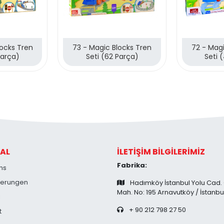
locks Tren
73 - Magic Blocks Tren
72 - Magi
Parça)
Seti (62 Parça)
Seti 
AL
İLETİŞİM BİLGİLERİMİZ
Fabrika:
ns
zierungen
Hadımköy İstanbul Yolu Cad.
Mah. No: 195 Arnavutköy / İstanbu
l
+ 90 212 798 27 50
t