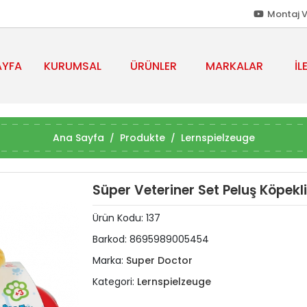
Montaj V
AYFA
KURUMSAL
ÜRÜNLER
MARKALAR
İL
Ana Sayfa
Produkte
Lernspielzeuge
Süper Veteriner Set Peluş Köpekli
Ürün Kodu:
137
Barkod:
8695989005454
Marka:
Super Doctor
Kategori:
Lernspielzeuge