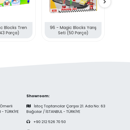
c Blocks Tren
96 - Magic Blocks Yarış
95 - Ma
(43 Parça)
Seti (50 Parça)
Showroom:
 Ömerli
İstoç Toptancılar Çarşısı 21. Ada No: 63
l - TÜRKİYE
Bağcılar / İSTANBUL - TÜRKİYE
+90 212 526 70 50