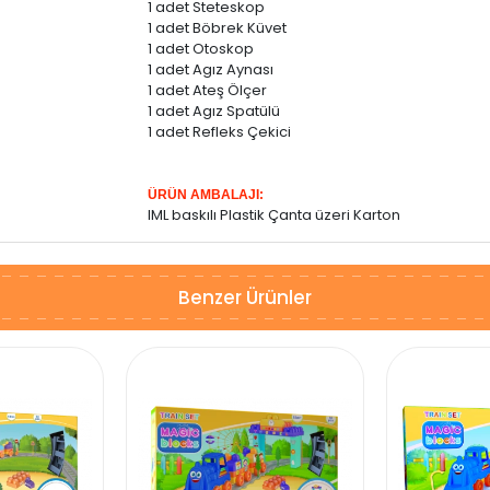
1 adet Steteskop
1 adet Böbrek Küvet
1 adet Otoskop
1 adet Agız Aynası
1 adet Ateş Ölçer
1 adet Agız Spatülü
1 adet Refleks Çekici
ÜRÜN AMBALAJI:
IML baskılı Plastik Çanta üzeri Karton
Benzer Ürünler