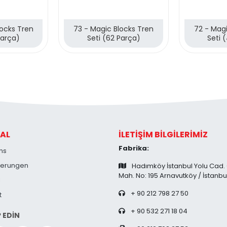
locks Tren
73 - Magic Blocks Tren
72 - Magi
Parça)
Seti (62 Parça)
Seti 
AL
İLETİŞİM BİLGİLERİMİZ
Fabrika:
ns
zierungen
Hadımköy İstanbul Yolu Cad.
Mah. No: 195 Arnavutköy / İstanbu
l
+ 90 212 798 27 50
t
+ 90 532 271 18 04
P EDİN