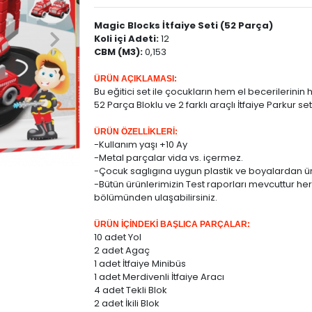
Magic Blocks İtfaiye Seti (52 Parça)
Koli içi Adeti:
12
CBM (M3):
0,153
ÜRÜN AÇIKLAMASI:
Bu eğitici set ile çocukların hem el becerilerin
52 Parça Bloklu ve 2 farklı araçlı İtfaiye Parkur set
ÜRÜN ÖZELLİKLERİ:
-Kullanım yaşı +10 Ay
-Metal parçalar vida vs. içermez.
-Çocuk saglıgına uygun plastik ve boyalardan üre
-Bütün ürünlerimizin Test raporları mevcuttur her
bölümünden ulaşabilirsiniz.
ÜRÜN İÇİNDEKİ BAŞLICA PARÇALAR:
10 adet Yol
2 adet Agaç
1 adet İtfaiye Minibüs
1 adet Merdivenli İtfaiye Aracı
4 adet Tekli Blok
2 adet İkili Blok