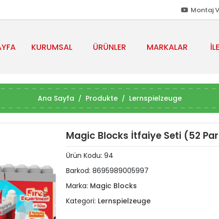
Montaj V
AYFA
KURUMSAL
ÜRÜNLER
MARKALAR
İL
Ana Sayfa
Produkte
Lernspielzeuge
Magic Blocks İtfaiye Seti (52 Pa
Ürün Kodu:
94
Barkod:
8695989005997
Marka:
Magic Blocks
Kategori:
Lernspielzeuge