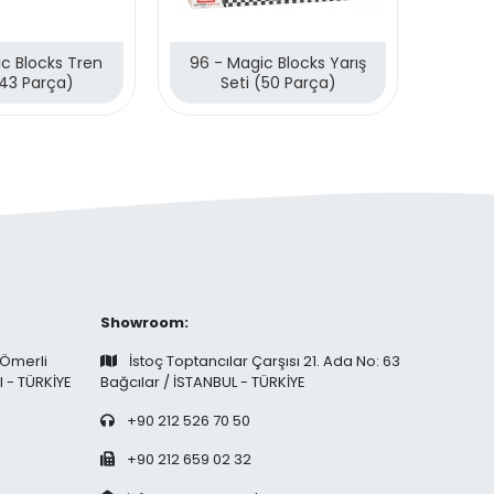
c Blocks Tren
96 - Magic Blocks Yarış
95 - Ma
(43 Parça)
Seti (50 Parça)
Showroom:
 Ömerli
İstoç Toptancılar Çarşısı 21. Ada No: 63
l - TÜRKİYE
Bağcılar / İSTANBUL - TÜRKİYE
+90 212 526 70 50
+90 212 659 02 32