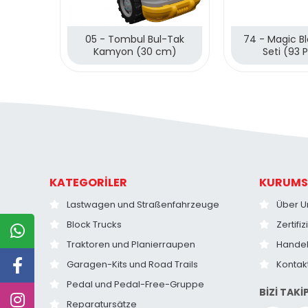
05 - Tombul Bul-Tak
74 - Magic B
Kamyon (30 cm)
Seti (93 
KATEGORİLER
KURUMS
Lastwagen und Straßenfahrzeuge
Über U
Block Trucks
Zertifi
Traktoren und Planierraupen
Hande
Garagen-Kits und Road Trails
Kontak
Pedal und Pedal-Free-Gruppe
BİZİ TAKİ
Reparatursätze