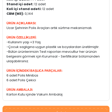
Stand içi adet:
12 adet
Koli içi stand adeti:
12 adet
CBM (M3):
0,144
ÜRÜN AÇIKLAMASI:
Ucar Şehrinin Polis Araçları artık sürtme mekanizmalı.
ÜRÜN ÖZELLİKLERİ:
-Kullanım yaşı +3 Yaş
-Çocuk saglıgına uygun plastik ve boyalardan üretilmiştir.
-Bütün ürünlerimizin Test raporları mevcuttur her ürünün
belgesini görmek için Kurumsal - Sertifikalar bölümünden
ulaşabilirsiniz.
ÜRÜN İÇİNDEKİ BAŞLICA PARÇALAR:
6 adet Polis Minibüs
6 adet Polis Çekici
ÜRÜN AMBALAJI:
Karton Kutu içinde Vakum Ambalaj