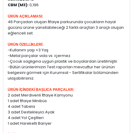
CBM (M3):
0,196
ÜRÜN AÇIKLAMASI:
46 Parçadan oluşan İtfaiye parkurunda çocukların hayal
gücünü ürüne yansıtabileceği 2 farklı araçtan 3 araçlı oluşan
eğlenceli set.
ÜRÜN ÖZELLİKLERİ:
-Kullanım yaşı +3 Yaş
-Metal parçalar vida vs. içermez.
-Çocuk saglıgına uygun plastik ve boyalardan üretilmiştir.
-Bütün ürünlerimizin Test raporları mevcuttur her ürünün
belgesini görmek için Kurumsal - Sertifikalar bölümünden
ulaşabilirsiniz.
ÜRÜN İÇİNDEKİ BAŞLICA PARÇALAR:
2 adet Merdivenli İtfaiye Kamyonu
1 adet İtfaiye Minibüs
4 adet Tabela
3 adet Destekleyici Ayak
4 adet Yol Çeşitleri
1 adet Hareketli Bariyer