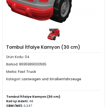
Tombul İtfaiye Kamyon (30 cm)
Ürün Kodu:
04
Barkod:
8695989000565
Marka:
Fast Truck
Kategori:
Lastwagen und Straßenfahrzeuge
Tombul İtfaiye Kamyon (30 cm)
Koli içi Adeti:
48
CBM (M3):
0,247