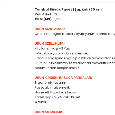
Tombul Büyük Puset (Şapkalı) 70 cm
Koli Adeti:
12
CBM (M3):
0,313
ÜRÜN AÇIKLAMASI:
Çocukların içine bebek koyup yürümelerine de ya
ÜRÜN ÖZELLİKLERİ:
-Kullanım yaşı +3 Yaş
-Metal parçalar vida vs. içermez.
-Çocuk saglıgına uygun plastik ve boyalardan üre
-Bütün ürünlerimizin Test raporları mevcuttur he
bölümünden ulaşabilirsiniz.
ÜRÜN İÇİNDEKİ BAŞLICA PARÇALAR:
Ergonomik tasarım
Puset altı malzemelik
Hareketli Papatyalı Tepsi
1 adet şapkalı oturaklı Puset
4 teker
ÜRÜN AMBALAJI: