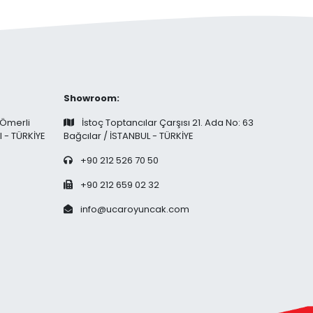
Showroom:
 Ömerli
İstoç Toptancılar Çarşısı 21. Ada No: 63
l - TÜRKİYE
Bağcılar / İSTANBUL - TÜRKİYE
+90 212 526 70 50
+90 212 659 02 32
info@ucaroyuncak.com