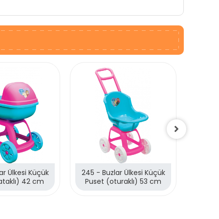
ar Ülkesi Küçük
245 - Buzlar Ülkesi Küçük
148 - 
ataklı) 42 cm
Puset (oturaklı) 53 cm
Araba