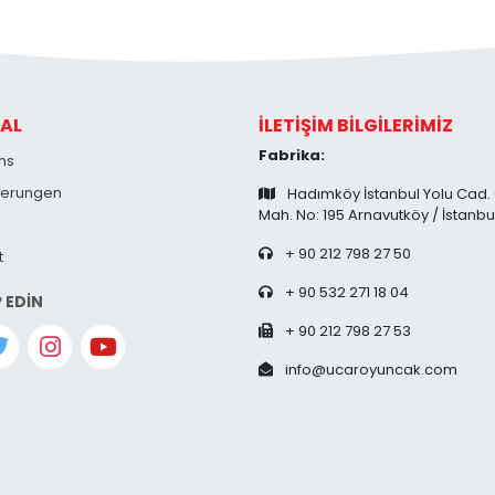
AL
İLETİŞİM BİLGİLERİMİZ
Fabrika:
ns
zierungen
Hadımköy İstanbul Yolu Cad.
Mah. No: 195 Arnavutköy / İstanbu
l
+ 90 212 798 27 50
t
+ 90 532 271 18 04
P EDİN
+ 90 212 798 27 53
info@ucaroyuncak.com