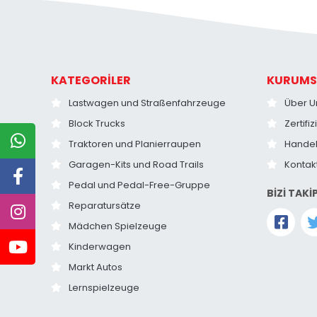
KATEGORİLER
KURUMS
Lastwagen und Straßenfahrzeuge
Über U
Block Trucks
Zertifi
Traktoren und Planierraupen
Hande
Garagen-Kits und Road Trails
Kontak
Pedal und Pedal-Free-Gruppe
BİZİ TAKİ
Reparatursätze
Mädchen Spielzeuge
Kinderwagen
Markt Autos
Lernspielzeuge