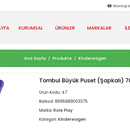
Montaj V
AYFA
KURUMSAL
ÜRÜNLER
MARKALAR
İL
Ana Sayfa
Produkte
Kinderwagen
Tombul Büyük Puset (Şapkalı) 
Ürün Kodu:
47
Barkod:
8695989003375
Marka:
Role Play
Kategori:
Kinderwagen