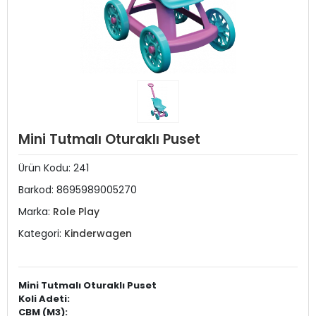
Mini Tutmalı Oturaklı Puset
Ürün Kodu:
241
Barkod:
8695989005270
Marka:
Role Play
Kategori:
Kinderwagen
Mini Tutmalı Oturaklı Puset
Koli Adeti:
CBM (M3):