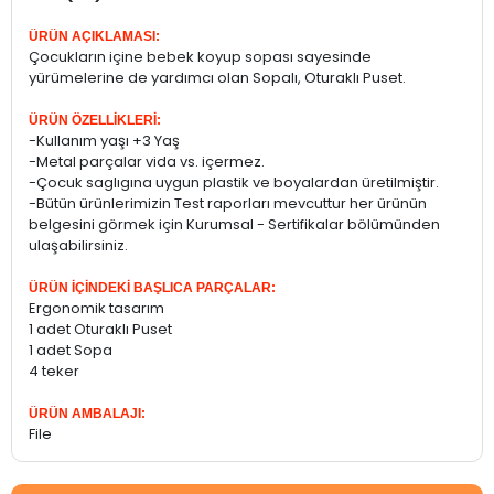
ÜRÜN AÇIKLAMASI:
Çocukların içine bebek koyup sopası sayesinde
yürümelerine de yardımcı olan Sopalı, Oturaklı Puset.
ÜRÜN ÖZELLİKLERİ:
-Kullanım yaşı +3 Yaş
-Metal parçalar vida vs. içermez.
-Çocuk saglıgına uygun plastik ve boyalardan üretilmiştir.
-Bütün ürünlerimizin Test raporları mevcuttur her ürünün
belgesini görmek için Kurumsal - Sertifikalar bölümünden
ulaşabilirsiniz.
ÜRÜN İÇİNDEKİ BAŞLICA PARÇALAR:
Ergonomik tasarım
1 adet Oturaklı Puset
1 adet Sopa
4 teker
ÜRÜN AMBALAJI:
File