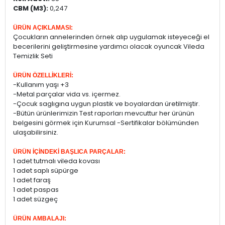
CBM (M3):
0,247
ÜRÜN AÇIKLAMASI:
Çocukların annelerinden örnek alıp uygulamak isteyeceği el
becerilerini geliştirmesine yardımcı olacak oyuncak Vileda
Temizlik Seti
ÜRÜN ÖZELLİKLERİ:
-Kullanım yaşı +3
-Metal parçalar vida vs. içermez.
-Çocuk saglıgına uygun plastik ve boyalardan üretilmiştir.
-Bütün ürünlerimizin Test raporları mevcuttur her ürünün
belgesini görmek için Kurumsal -Sertifikalar bölümünden
ulaşabilirsiniz.
ÜRÜN İÇİNDEKİ BAŞLICA PARÇALAR:
1 adet tutmalı vileda kovası
1 adet saplı süpürge
1 adet faraş
1 adet paspas
1 adet süzgeç
ÜRÜN AMBALAJI: