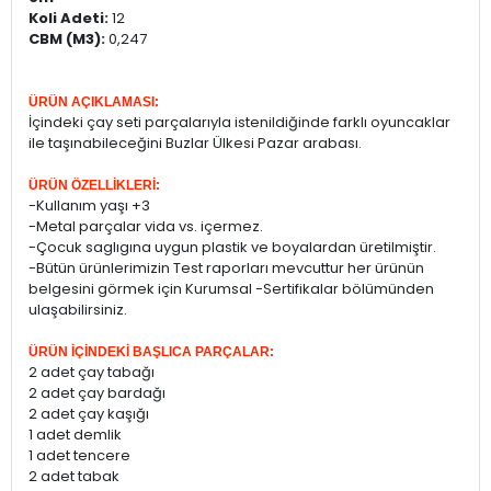
Koli Adeti:
12
CBM (M3):
0,247
ÜRÜN AÇIKLAMASI:
İçindeki çay seti parçalarıyla istenildiğinde farklı oyuncaklar
ile taşınabileceğini Buzlar Ülkesi Pazar arabası.
ÜRÜN ÖZELLİKLERİ:
-Kullanım yaşı +3
-Metal parçalar vida vs. içermez.
-Çocuk saglıgına uygun plastik ve boyalardan üretilmiştir.
-Bütün ürünlerimizin Test raporları mevcuttur her ürünün
belgesini görmek için Kurumsal -Sertifikalar bölümünden
ulaşabilirsiniz.
ÜRÜN İÇİNDEKİ BAŞLICA PARÇALAR:
2 adet çay tabağı
2 adet çay bardağı
2 adet çay kaşığı
1 adet demlik
1 adet tencere
2 adet tabak