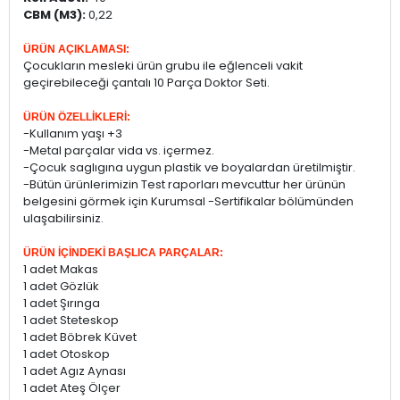
CBM (M3):
0,22
ÜRÜN AÇIKLAMASI:
Çocukların mesleki ürün grubu ile eğlenceli vakit
geçirebileceği çantalı 10 Parça Doktor Seti.
ÜRÜN ÖZELLİKLERİ:
-Kullanım yaşı +3
-Metal parçalar vida vs. içermez.
-Çocuk saglıgına uygun plastik ve boyalardan üretilmiştir.
-Bütün ürünlerimizin Test raporları mevcuttur her ürünün
belgesini görmek için Kurumsal -Sertifikalar bölümünden
ulaşabilirsiniz.
ÜRÜN İÇİNDEKİ BAŞLICA PARÇALAR:
1 adet Makas
1 adet Gözlük
1 adet Şırınga
1 adet Steteskop
1 adet Böbrek Küvet
1 adet Otoskop
1 adet Agız Aynası
1 adet Ateş Ölçer