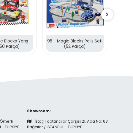
c Blocks Yarış
95 - Magic Blocks Polis Seti
94 - M
(50 Parça)
(52 Parça)
S
Showroom:
 Ömerli
İstoç Toptancılar Çarşısı 21. Ada No: 63
l - TÜRKİYE
Bağcılar / İSTANBUL - TÜRKİYE