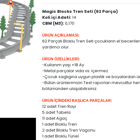
Magic Blocks Tren Seti (62 Parça)
Koli içi Adeti:
14
CBM (M3):
0,170
ÜRÜN AÇIKLAMASI:
62 Parçalı Bloklu Tren Seti çocukların el beceril
yardımcı olur.
ÜRÜN ÖZELLİKLERİ:
-Kullanım yaşı +18 Ay
-Metal parçalar vida vs. içermez.
-Çocuk saglıgına uygun plastik ve boyalardan üre
-Bütün ürünlerimizin Test raporları mevcuttur her
bölümünden ulaşabilirsiniz.
ÜRÜN İÇİNDEKİ BAŞLICA PARÇALAR:
12 adet Tren Rayı
5 adet Tabela
11 adet Agaç
1 adet Bloklu Tren
2 adet Bloklu Tren Vagonu
1 adet Bloklu Tünel