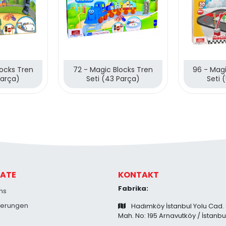
locks Tren
72 - Magic Blocks Tren
96 - Magi
Parça)
Seti (43 Parça)
Seti 
ATE
KONTAKT
Fabrika:
ns
zierungen
Hadımköy İstanbul Yolu Cad.
Mah. No: 195 Arnavutköy / İstanbu
l