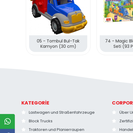
05 - Tombul Bul-Tak
74 - Magic B
Kamyon (30 cm)
Seti (93 
KATEGORİE
CORPOR
Lastwagen und Straßenfahrzeuge
Über U
Block Trucks
Zertifi
Traktoren und Planierraupen
Hande