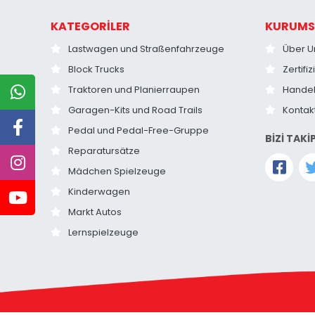
KATEGORİLER
KURUMS
Lastwagen und Straßenfahrzeuge
Über U
Block Trucks
Zertifi
Traktoren und Planierraupen
Hande
Garagen-Kits und Road Trails
Kontak
Pedal und Pedal-Free-Gruppe
BİZİ TAKİ
Reparatursätze
Mädchen Spielzeuge
Kinderwagen
Markt Autos
Lernspielzeuge