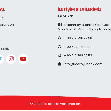
AL
İLETİŞİM BİLGİLERİMİZ
Fabrika:
ns
zierungen
Hadımköy İstanbul Yolu Cad.
Mah. No: 195 Arnavutköy / İstanbu
l
+ 90 212 798 27 50
t
+ 90 532 271 18 04
P EDİN
+ 90 212 798 27 53
info@ucaroyuncak.com
© 2019 Alle Rechte vorbehalten.