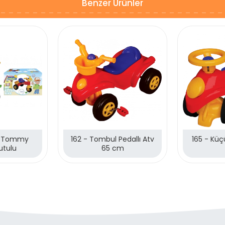
Benzer Ürünler
y Tommy
162 - Tombul Pedallı Atv
165 - Kü
Kutulu
65 cm