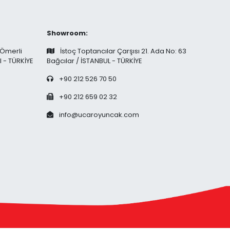
Showroom:
 Ömerli
İstoç Toptancılar Çarşısı 21. Ada No: 63
l - TÜRKİYE
Bağcılar / İSTANBUL - TÜRKİYE
+90 212 526 70 50
+90 212 659 02 32
info@ucaroyuncak.com