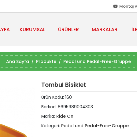
Montaj V
AYFA
KURUMSAL
ÜRÜNLER
MARKALAR
İL
Ana Sayfa
Produkte
Pedal und Pedal-Free-Gruppe
Tombul Bisiklet
Ürün Kodu:
160
Barkod:
8695989004303
Marka:
Ride On
Kategori:
Pedal und Pedal-Free-Gruppe