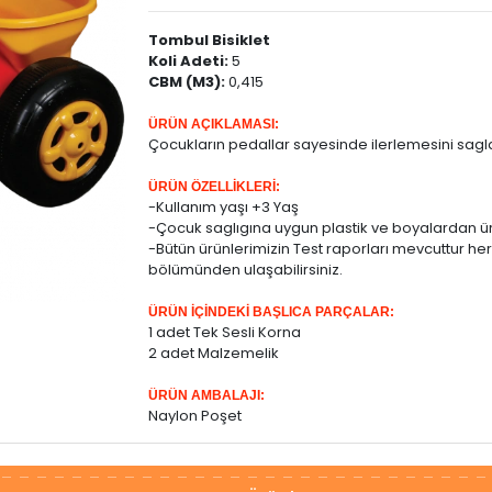
Tombul Bisiklet
Koli Adeti:
5
CBM (M3):
0,415
ÜRÜN AÇIKLAMASI:
Çocukların pedallar sayesinde ilerlemesini saglay
ÜRÜN ÖZELLİKLERİ:
-Kullanım yaşı +3 Yaş
-Çocuk saglıgına uygun plastik ve boyalardan üre
-Bütün ürünlerimizin Test raporları mevcuttur he
bölümünden ulaşabilirsiniz.
ÜRÜN İÇİNDEKİ BAŞLICA PARÇALAR:
1 adet Tek Sesli Korna
2 adet Malzemelik
ÜRÜN AMBALAJI:
Naylon Poşet