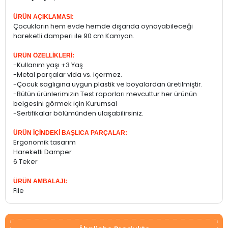
ÜRÜN AÇIKLAMASI:
Çocukların hem evde hemde dışarıda oynayabileceği
hareketli damperi ile 90 cm Kamyon.
ÜRÜN ÖZELLİKLERİ:
-Kullanım yaşı +3 Yaş
-Metal parçalar vida vs. içermez.
-Çocuk saglıgına uygun plastik ve boyalardan üretilmiştir.
-Bütün ürünlerimizin Test raporları mevcuttur her ürünün
belgesini görmek için Kurumsal
-Sertifikalar bölümünden ulaşabilirsiniz.
ÜRÜN İÇİNDEKİ BAŞLICA PARÇALAR:
Ergonomik tasarım
Hareketli Damper
6 Teker
ÜRÜN AMBALAJI:
File