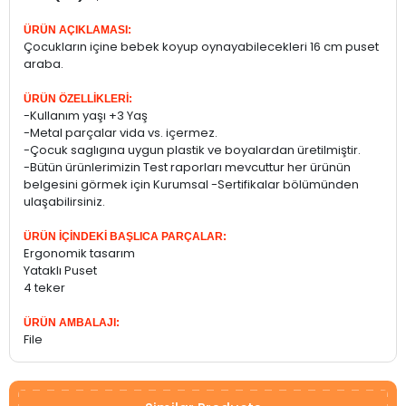
ÜRÜN AÇIKLAMASI:
Çocukların içine bebek koyup oynayabilecekleri 16 cm puset
araba.
ÜRÜN ÖZELLİKLERİ:
-Kullanım yaşı +3 Yaş
-Metal parçalar vida vs. içermez.
-Çocuk saglıgına uygun plastik ve boyalardan üretilmiştir.
-Bütün ürünlerimizin Test raporları mevcuttur her ürünün
belgesini görmek için Kurumsal -Sertifikalar bölümünden
ulaşabilirsiniz.
ÜRÜN İÇİNDEKİ BAŞLICA PARÇALAR:
Ergonomik tasarım
Yataklı Puset
4 teker
ÜRÜN AMBALAJI:
File