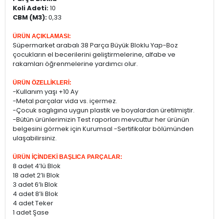
Koli Adeti:
10
CBM (M3):
0,33
ÜRÜN AÇIKLAMASI:
Süpermarket arabalı 38 Parça Büyük Bloklu Yap-Boz
çocukların el becerilerini geliştirmelerine, alfabe ve
rakamları öğrenmelerine yardımcı olur.
ÜRÜN ÖZELLİKLERİ:
-Kullanım yaşı +10 Ay
-Metal parçalar vida vs. içermez.
-Çocuk saglıgına uygun plastik ve boyalardan üretilmiştir.
-Bütün ürünlerimizin Test raporları mevcuttur her ürünün
belgesini görmek için Kurumsal -Sertifikalar bölümünden
ulaşabilirsiniz.
ÜRÜN İÇİNDEKİ BAŞLICA PARÇALAR:
8 adet 4’lü Blok
18 adet 2’li Blok
3 adet 6’lı Blok
4 adet 8’li Blok
4 adet Teker
1 adet Şase