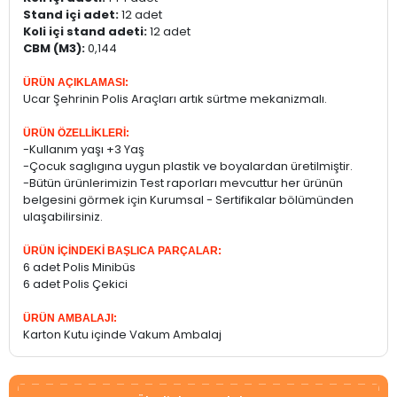
Stand içi adet:
12 adet
Koli içi stand adeti:
12 adet
CBM (M3):
0,144
ÜRÜN AÇIKLAMASI:
Ucar Şehrinin Polis Araçları artık sürtme mekanizmalı.
ÜRÜN ÖZELLİKLERİ:
-Kullanım yaşı +3 Yaş
-Çocuk saglıgına uygun plastik ve boyalardan üretilmiştir.
-Bütün ürünlerimizin Test raporları mevcuttur her ürünün
belgesini görmek için Kurumsal - Sertifikalar bölümünden
ulaşabilirsiniz.
ÜRÜN İÇİNDEKİ BAŞLICA PARÇALAR:
6 adet Polis Minibüs
6 adet Polis Çekici
ÜRÜN AMBALAJI:
Karton Kutu içinde Vakum Ambalaj