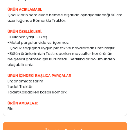
ÜRÜN AÇIKLAMASI:
Çocukların hem evde hemde dışarıda oynayabileceği 50 cm
uzunluğunda Römorklu Traktör.
ÜRÜN ÖZELLİKLERİ:
-Kullanım yaşı +3 Yaş
-Metal parçalar vida vs. içermez.
-Çocuk saglıgına uygun plastik ve boyalardan üretilmiştir.
-Bütün ürünlerimizin Test raporları mevcuttur her ürünün
belgesini görmek için Kurumsal -Sertifikalar bölümünden
ulaşabilirsiniz.
ÜRÜN İÇİNDEKİ BAŞLICA PARÇALAR:
Ergonomik tasarım
1 adet Traktör
1 adet Kalkabilen kasalı Römork
ÜRÜN AMBALAJI:
File