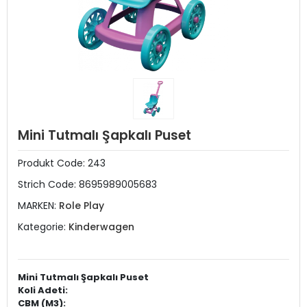
Mini Tutmalı Şapkalı Puset
Produkt Code:
243
Strich Code:
8695989005683
MARKEN:
Role Play
Kategorie:
Kinderwagen
Mini Tutmalı Şapkalı Puset
Koli Adeti:
CBM (M3):