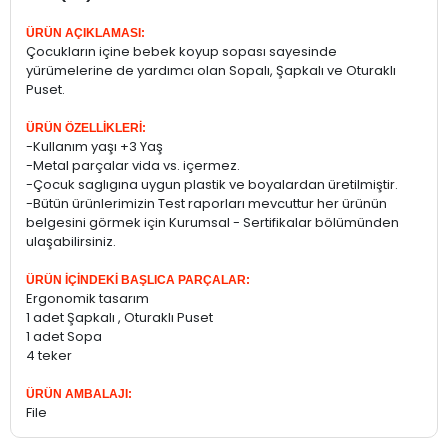
ÜRÜN AÇIKLAMASI:
Çocukların içine bebek koyup sopası sayesinde
yürümelerine de yardımcı olan Sopalı, Şapkalı ve Oturaklı
Puset.
ÜRÜN ÖZELLİKLERİ:
-Kullanım yaşı +3 Yaş
-Metal parçalar vida vs. içermez.
-Çocuk saglıgına uygun plastik ve boyalardan üretilmiştir.
-Bütün ürünlerimizin Test raporları mevcuttur her ürünün
belgesini görmek için Kurumsal - Sertifikalar bölümünden
ulaşabilirsiniz.
ÜRÜN İÇİNDEKİ BAŞLICA PARÇALAR:
Ergonomik tasarım
1 adet Şapkalı , Oturaklı Puset
1 adet Sopa
4 teker
ÜRÜN AMBALAJI:
File