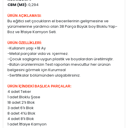
CBM (M3):
0,294
ÜRÜN AÇIKLAMASI:
Bu eğitici set çocukların el becerilerinin gelişmesine ve
yürümelerine yardımcı olan 38 Parça Büyük boy Bloklu Yap-
Boz ve İtfaiye Kamyon Seti.
ÜRÜN ÖZELLİKLERİ:
-Kullanım yaşı +18 Ay
-Metal parçalar vida vs. içermez.
-Çocuk saglıgına uygun plastik ve boyalardan üretilmiştir.
-Bütün ürünlerimizin Test raporları mevcuttur her ürünün
belgesini görmek için Kurumsal
-Sertifikalar bölümünden ulaşabilirsiniz.
ÜRÜN İÇİNDEKİ BAŞLICA PARÇALAR:
4 adet Teker
1 adet Bloklu Şase
18 adet 2’li Blok
3 adet 6’lı Blok
8 adet 4’lü Blok
4 adet 8’li Blok
1 adet İtfaiye Kamyon