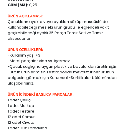
CBM (M3):
0,25
ÜRÜN AÇIKLAMASI:
Çocukların ayakta veya ayakları söküp masaüstü de
kullanabilecegi mesleki ürün grubu ile eglenceli vakit
geçirebileceği ayaklı 35 Parça Tamir Seti ve Tamir
aksesuarları.
ÜRÜN ÖZELLİKLERİ:
-Kullanım yaşı +3
-Metal parçalar vida vs. içermez.
-Çocuk saglıgına uygun plastik ve boyalardan üretilmiştir.
-Bütün ürünlerimizin Test raporları mevcuttur her ürünün
belgesini görmek için Kurumsal -Sertifikalar bölümünden
ulaşabilirsiniz.
ÜRÜN İÇİNDEKİ BAŞLICA PARÇALAR:
1 adet Çekiç
1 adet Matkap
1 adet Testere
12 adet Somun
12 adet Civata
1 adet Düz Tornavida