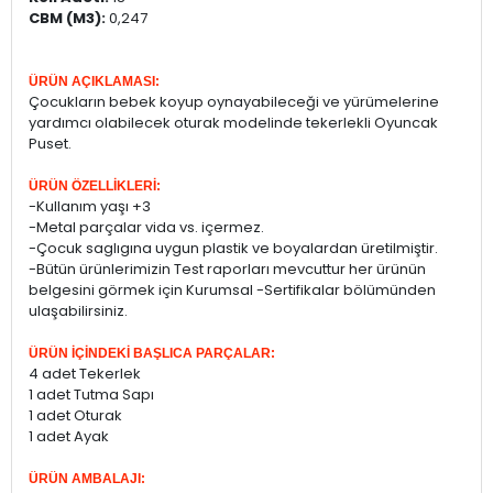
CBM (M3):
0,247
ÜRÜN AÇIKLAMASI:
Çocukların bebek koyup oynayabileceği ve yürümelerine
yardımcı olabilecek oturak modelinde tekerlekli Oyuncak
Puset.
ÜRÜN ÖZELLİKLERİ:
-Kullanım yaşı +3
-Metal parçalar vida vs. içermez.
-Çocuk saglıgına uygun plastik ve boyalardan üretilmiştir.
-Bütün ürünlerimizin Test raporları mevcuttur her ürünün
belgesini görmek için Kurumsal -Sertifikalar bölümünden
ulaşabilirsiniz.
ÜRÜN İÇİNDEKİ BAŞLICA PARÇALAR:
4 adet Tekerlek
1 adet Tutma Sapı
1 adet Oturak
1 adet Ayak
ÜRÜN AMBALAJI: